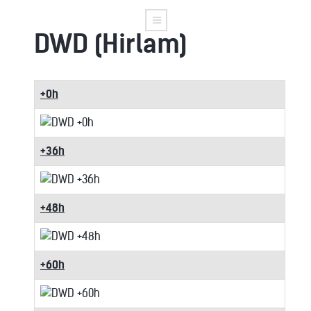
DWD (Hirlam)
+0h
+36h
+48h
+60h